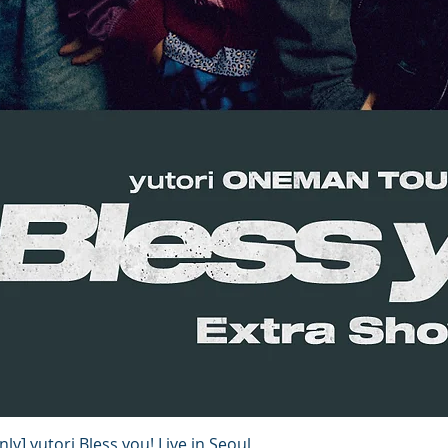
ly] yutori Bless you! Live in Seoul