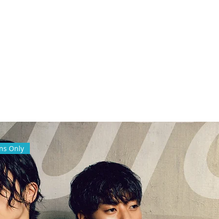
Home
About
Service
Projects
Cont
ans Only