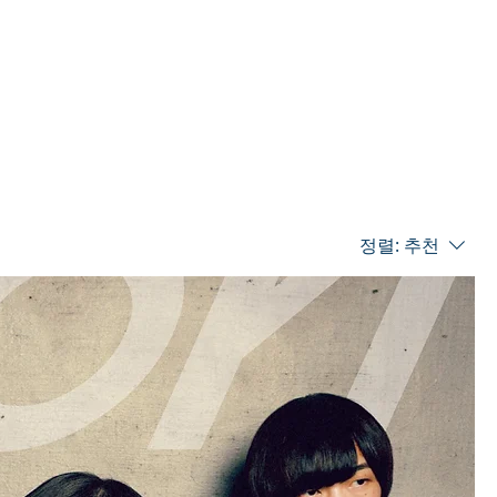
act
정렬:
추천